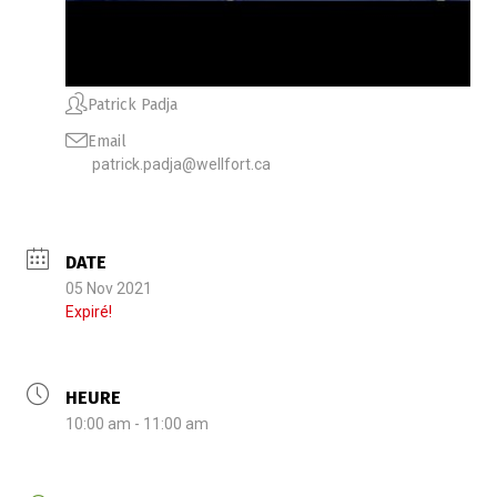
Patrick Padja
Email
patrick.padja@wellfort.ca
DATE
05 Nov 2021
Expiré!
HEURE
10:00 am - 11:00 am