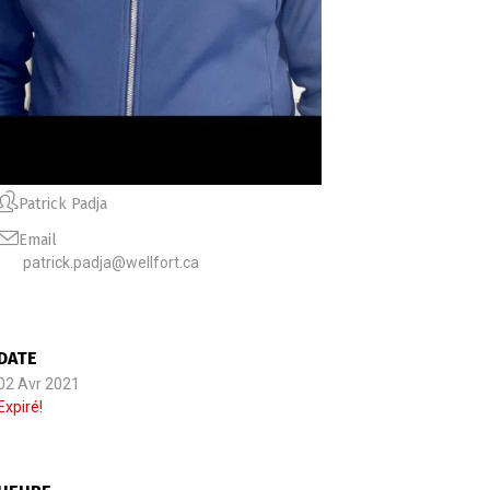
Patrick Padja
Email
patrick.padja@wellfort.ca
DATE
02 Avr 2021
Expiré!