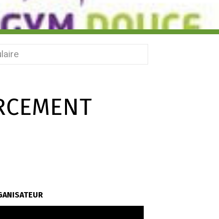
laire
RCEMENT
GANISATEUR