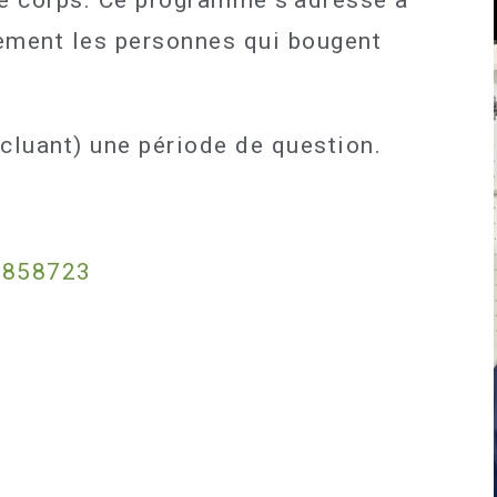
le corps. Ce programme s’adresse à
lement les personnes qui bougent
ncluant) une période de question.
0858723