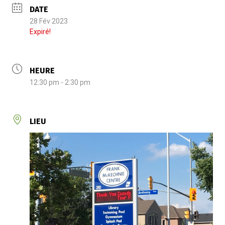
DATE
28 Fév 2023
Expiré!
HEURE
12:30 pm - 2:30 pm
LIEU