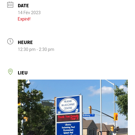
DATE
14 Fév 2023
Expiré!
HEURE
12:30 pm - 2:30 pm
LIEU