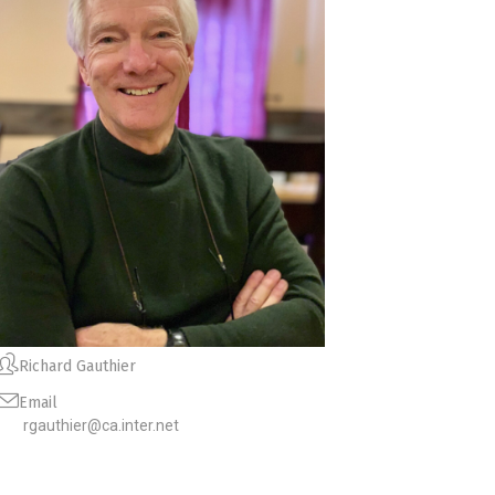
Richard Gauthier
Email
rgauthier@ca.inter.net