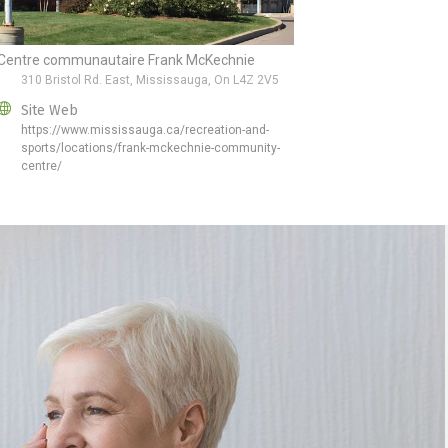
Centre communautaire Frank McKechnie
310 Bristol Rd. East, Mississauga, On L4Z 2V5
Site Web
https://www.mississauga.ca/recreation-and-
sports/locations/frank-mckechnie-community-
centre/