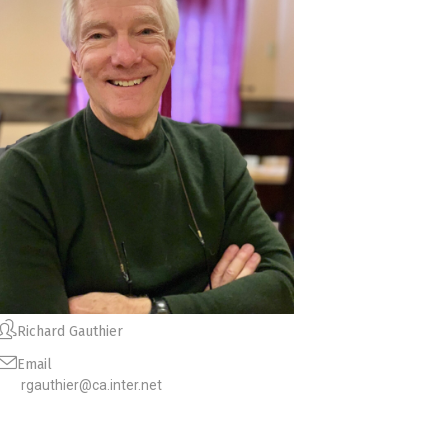
Richard Gauthier
Email
rgauthier@ca.inter.net