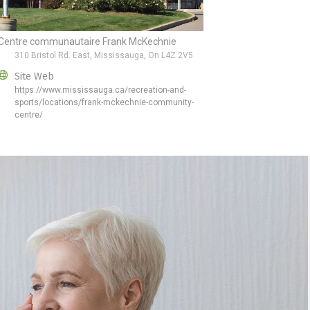
Centre communautaire Frank McKechnie
310 Bristol Rd. East, Mississauga, On L4Z 2V5
Site Web
https://www.mississauga.ca/recreation-and-
sports/locations/frank-mckechnie-community-
centre/