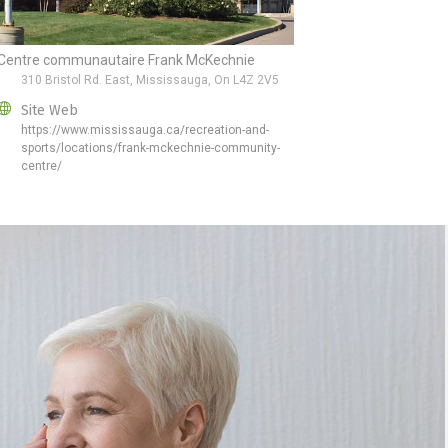
Centre communautaire Frank McKechnie
310 Bristol Rd. East, Mississauga, On L4Z 2V5
Site Web
https://www.mississauga.ca/recreation-and-
sports/locations/frank-mckechnie-community-
centre/