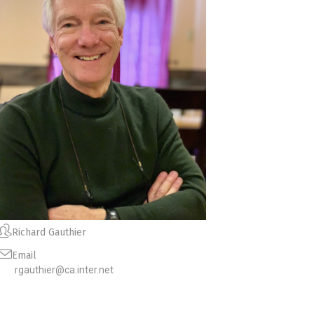
Richard Gauthier
Email
rgauthier@ca.inter.net