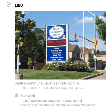
LIEU
Centre communautaire Frank McKechnie
310 Bristol Rd. East, Mississauga, On L4Z 2V5
Site Web
https://www.mississauga.ca/recreation-and-
sports/locations/frank-mckechnie-community-centre/