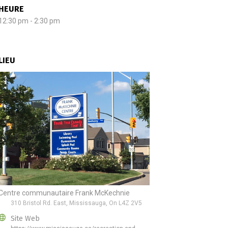
HEURE
12:30 pm - 2:30 pm
LIEU
Centre communautaire Frank McKechnie
310 Bristol Rd. East, Mississauga, On L4Z 2V5
Site Web