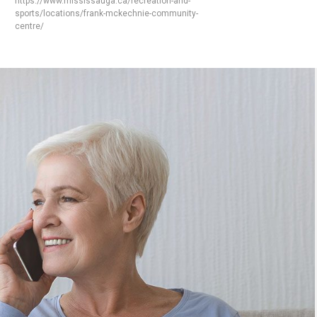
https://www.mississauga.ca/recreation-and-
sports/locations/frank-mckechnie-community-
centre/