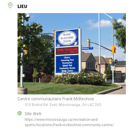
LIEU
Centre communautaire Frank McKechnie
310 Bristol Rd. East, Mississauga, On L4Z 2V5
Site Web
https://www.mississauga.ca/recreation-and-
sports/locations/frank-mckechnie-community-centre/