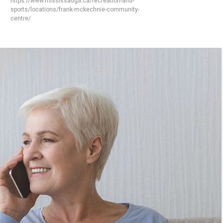
https://www.mississauga.ca/recreation-and-
sports/locations/frank-mckechnie-community-
centre/