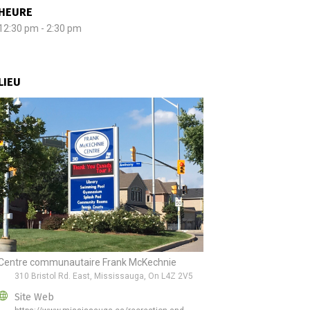
HEURE
12:30 pm - 2:30 pm
LIEU
Centre communautaire Frank McKechnie
310 Bristol Rd. East, Mississauga, On L4Z 2V5
Site Web