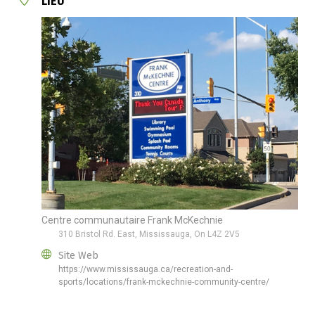
LIEU
Centre communautaire Frank McKechnie
310 Bristol Rd. East, Mississauga, On L4Z 2V5
Site Web
https://www.mississauga.ca/recreation-and-
sports/locations/frank-mckechnie-community-centre/