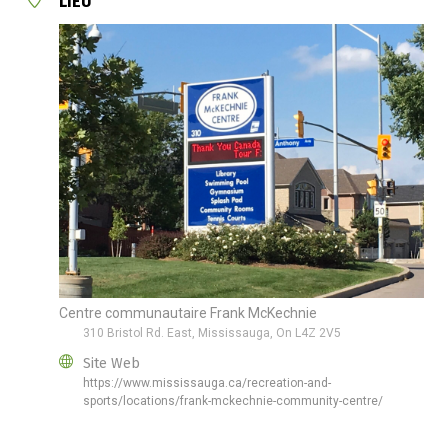
LIEU
Centre communautaire Frank McKechnie
310 Bristol Rd. East, Mississauga, On L4Z 2V5
Site Web
https://www.mississauga.ca/recreation-and-
sports/locations/frank-mckechnie-community-centre/