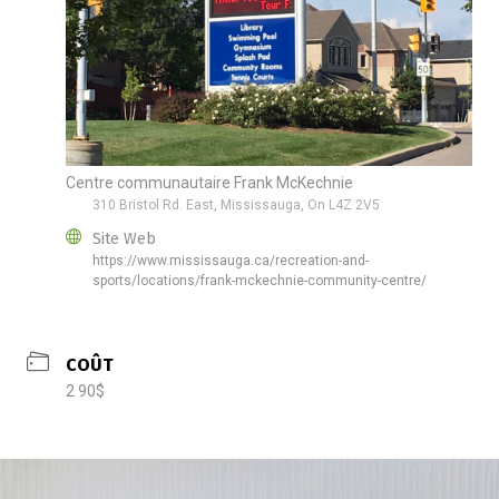
Centre communautaire Frank McKechnie
310 Bristol Rd. East, Mississauga, On L4Z 2V5
Site Web
https://www.mississauga.ca/recreation-and-
sports/locations/frank-mckechnie-community-centre/
COÛT
2 90$