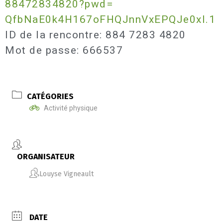
88472834820?pwd=
QfbNaE0k4H167oFHQJnnVxEPQJe0xI
.1
ID de la rencontre: 884 7283 4820
Mot de passe: 666537
CATÉGORIES
Activité physique
ORGANISATEUR
Louyse Vigneault
DATE