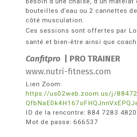
besoin d’une chaise, d’un matelat 
bouteilles d’eau ou 2 cannettes 
côté musculation.
Ces sessions sont offertes par Lo
santé et bien-être ainsi que coach
Canfitpro
| PRO TRAINER
www.nutri-fitness.com
Lien Zoom:
https://us02web.zoom.us/j/
8847
QfbNaE0k4H167oFHQJnnVxEPQJe
ID de la rencontre: 884 7283 4820
Mot de passe: 666537