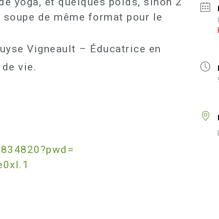
de yoga, et quelques poids, sinon 2
de soupe de même format pour le
uyse Vigneault – Éducatrice en
 de vie.
2834820?pwd=
0xI
.1