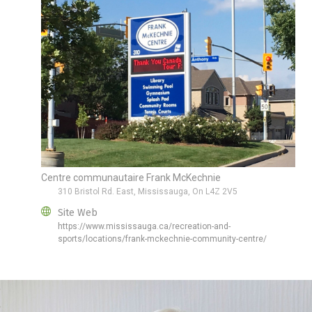
Centre communautaire Frank McKechnie
310 Bristol Rd. East, Mississauga, On L4Z 2V5
Site Web
https://www.mississauga.ca/recreation-and-
sports/locations/frank-mckechnie-community-centre/