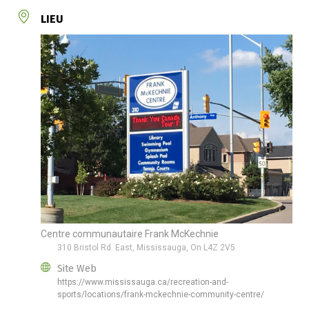
LIEU
Centre communautaire Frank McKechnie
310 Bristol Rd. East, Mississauga, On L4Z 2V5
Site Web
https://www.mississauga.ca/recreation-and-
sports/locations/frank-mckechnie-community-centre/