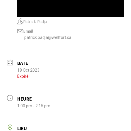
Patrick Padja
Email
patrick.padja@wellfort.ca
DATE
18 Oct 2023
Expiré!
HEURE
1:00 pm - 2:15 pm
LIEU