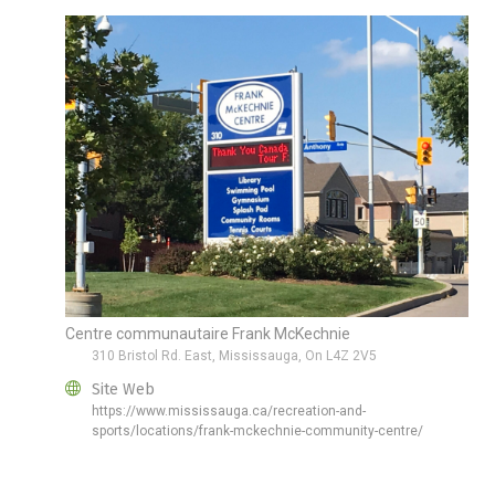
Centre communautaire Frank McKechnie
310 Bristol Rd. East, Mississauga, On L4Z 2V5
Site Web
https://www.mississauga.ca/recreation-and-
sports/locations/frank-mckechnie-community-centre/