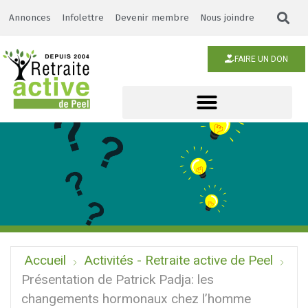
Annonces
Infolettre
Devenir membre
Nous joindre
FAIRE UN DON
Accueil
Activités - Retraite active de Peel
Présentation de Patrick Padja: les
changements hormonaux chez l’homme