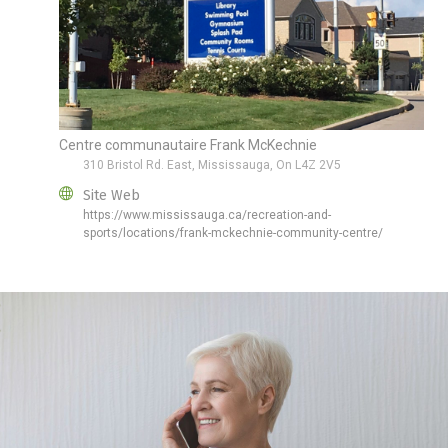
Centre communautaire Frank McKechnie
310 Bristol Rd. East, Mississauga, On L4Z 2V5
Site Web
https://www.mississauga.ca/recreation-and-
sports/locations/frank-mckechnie-community-centre/