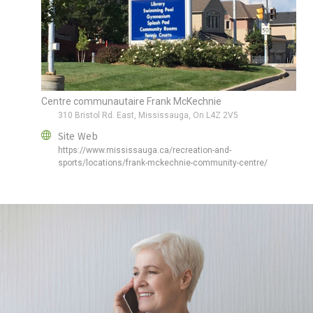
Centre communautaire Frank McKechnie
310 Bristol Rd. East, Mississauga, On L4Z 2V5
Site Web
https://www.mississauga.ca/recreation-and-
sports/locations/frank-mckechnie-community-centre/