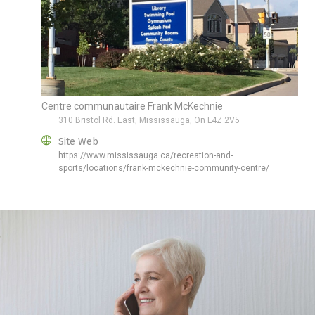
Centre communautaire Frank McKechnie
310 Bristol Rd. East, Mississauga, On L4Z 2V5
Site Web
https://www.mississauga.ca/recreation-and-
sports/locations/frank-mckechnie-community-centre/