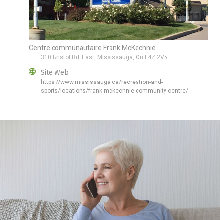
Centre communautaire Frank McKechnie
310 Bristol Rd. East, Mississauga, On L4Z 2V5
Site Web
https://www.mississauga.ca/recreation-and-
sports/locations/frank-mckechnie-community-centre/