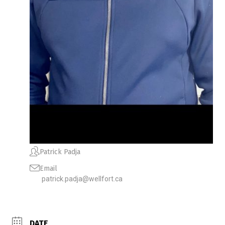
Patrick Padja
Email
patrick.padja@wellfort.ca
DATE