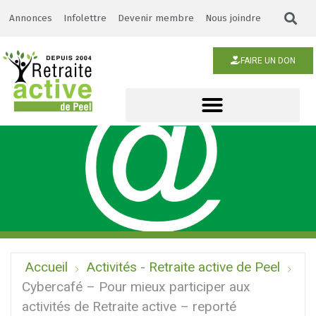
Annonces
Infolettre
Devenir membre
Nous joindre
FAIRE UN DON
Accueil
Activités - Retraite active de Peel
Cybercafé – Pour mieux participer aux
activités de Retraite active – reporté