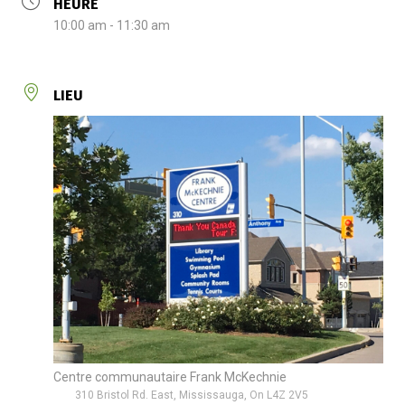
HEURE
10:00 am - 11:30 am
LIEU
Centre communautaire Frank McKechnie
310 Bristol Rd. East, Mississauga, On L4Z 2V5