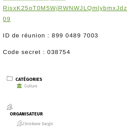
RisxK25oT0M5WjRWNWJLQmlybmxJdz
09
ID de réunion : 899 0489 7003
Code secret : 038754
CATÉGORIES
Culture
ORGANISATEUR
Christiane Dargis