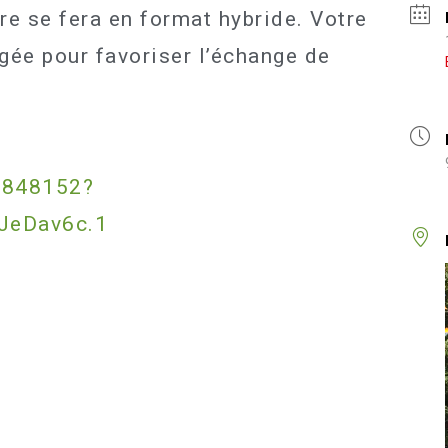
re se fera en format hybride. Votre
ée pour favoriser l’échange de
7848152?
JeDav6c.1