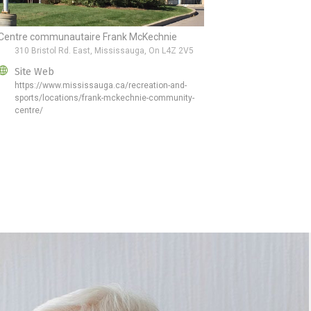
Centre communautaire Frank McKechnie
310 Bristol Rd. East, Mississauga, On L4Z 2V5
Site Web
https://www.mississauga.ca/recreation-and-
sports/locations/frank-mckechnie-community-
centre/