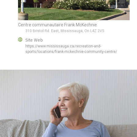
Centre communautaire Frank McKechnie
310 Bristol Rd. East, Mississauga, On L4Z 2V5
Site Web
https://www.mississauga.ca/recreation-and-
sports/locations/frank-mckechnie-community-centre/