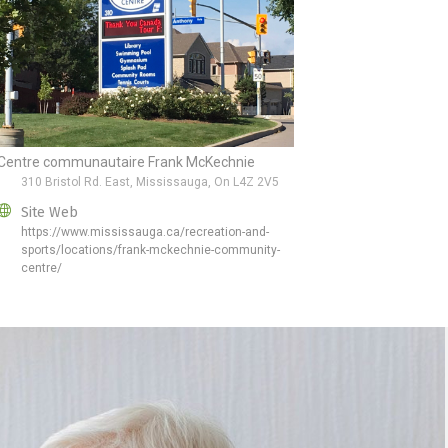
Centre communautaire Frank McKechnie
310 Bristol Rd. East, Mississauga, On L4Z 2V5
Site Web
https://www.mississauga.ca/recreation-and-
sports/locations/frank-mckechnie-community-
centre/