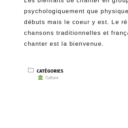
Les bienfaits de chanter en gro
psychologiquement que physiquem
débuts mais le coeur y est. Le r
chansons traditionnelles et fran
chanter est la bienvenue.
CATÉGORIES
Culture