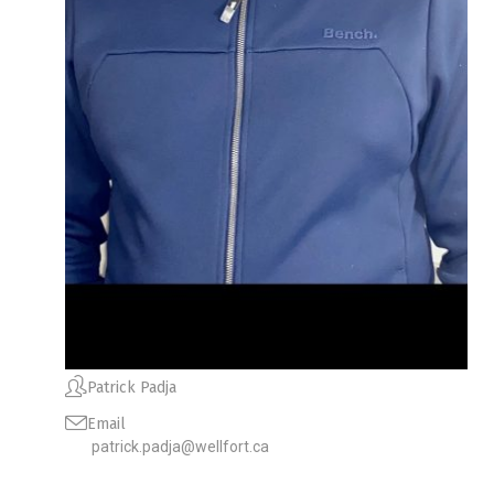
Patrick Padja
Email
patrick.padja@wellfort.ca