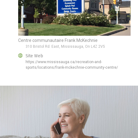
Centre communautaire Frank McKechnie
310 Bristol Rd. East, Mississauga, On L4Z 2V5
Site Web
https://www.mississauga.ca/recreation-and-
sports/locations/frank-mckechnie-community-centre/