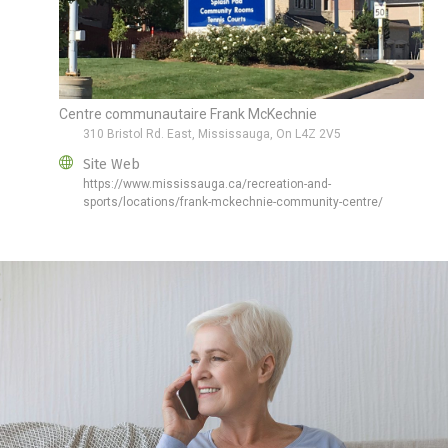
Centre communautaire Frank McKechnie
310 Bristol Rd. East, Mississauga, On L4Z 2V5
Site Web
https://www.mississauga.ca/recreation-and-
sports/locations/frank-mckechnie-community-centre/