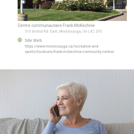
Centre communautaire Frank McKechnie
310 Bristol Rd. East, Mississauga, On L4Z 2V5
Site Web
https://www.mississauga.ca/recreation-and-
sports/locations/frank-mckechnie-community-centre/