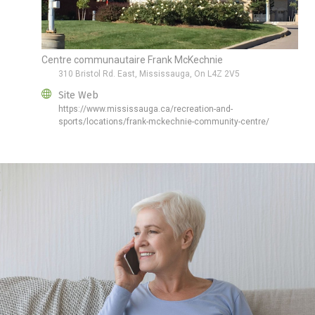
Centre communautaire Frank McKechnie
310 Bristol Rd. East, Mississauga, On L4Z 2V5
Site Web
https://www.mississauga.ca/recreation-and-
sports/locations/frank-mckechnie-community-centre/