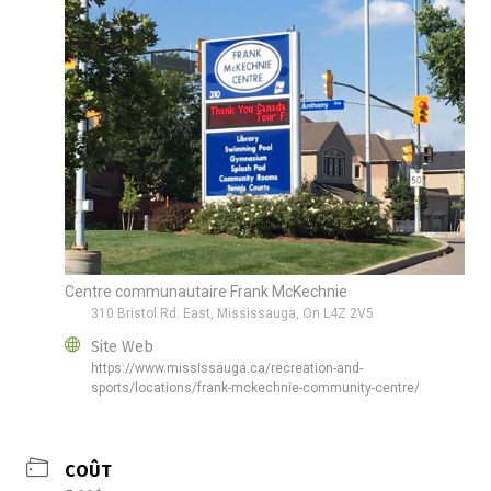
Centre communautaire Frank McKechnie
310 Bristol Rd. East, Mississauga, On L4Z 2V5
Site Web
https://www.mississauga.ca/recreation-and-
sports/locations/frank-mckechnie-community-centre/
COÛT