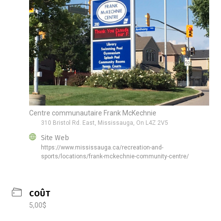
Centre communautaire Frank McKechnie
310 Bristol Rd. East, Mississauga, On L4Z 2V5
Site Web
https://www.mississauga.ca/recreation-and-
sports/locations/frank-mckechnie-community-centre/
COÛT
5,00$